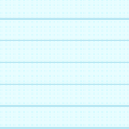
ん
現実を受け入れることにするよ
倒して倒して倒しまくるのだ！
。
！(*'A`*)