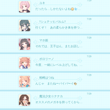
7/29
ユキ
だったら…しかたないよね
美貌の持ち主の宿命だも
7/29
†シュテッヒパルム†
行くぞ！ あの柔らかき体を持つ半透明な邪神たちを！
7/29
マホ姫
それでは、王子はん、またお話しましょ。さようなら～
7/29
ポロリーノ
今度、一緒にレベル上げしてね。お兄ちゃん！
7/29
柏崎はつね
んじゃ またねーバイバ〜イ
7/29
魔法少女☆ナナカ
オススメのメガネを持ってくからかけてみてよ！約束ですぞー