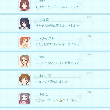
ゆい
ありがとう、プリコネクン。また明日ね。
7/29
士条 怜
そろそろ勉強に戻るよ。それじゃ、また。
7/29
★みそぎ★
こんどはにいちゃんも一緒にかくれんぼしようね！！
7/29
茉莉
ししょーもいっしょに目指すッス！
7/29
あかり♡
スタンプを送信しました
7/29
みやこ
だから、プーリン
プリンちょうだいー
一緒に食べる