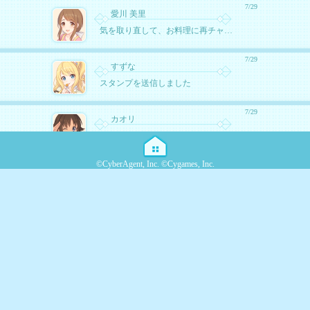
7/29
愛川 美里
気を取り直して、お料理に再チャレンジします。先生の
7/29
すずな
スタンプを送信しました
7/29
カオリ
じゃあね～。
©CyberAgent, Inc. ©Cygames, Inc.
7/29
伊緒
採点は明日早起きして、学校でやるしかないわね～……く
7/29
茜ミミ
おにいちゃんがおしえてくれたらミミもりもりおべんき
7/29
くるみ
帰ってくるまでアストルムで会いませんか？